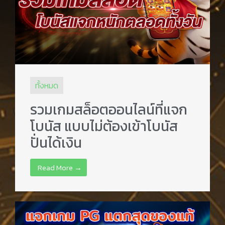
ทั้งหมด
รวมเกมสล็อตออนไลน์ที่แจก
โบนัส แบบไม่ต้องเข้าโบนัส
ปั่นได้เงิน
Read More →