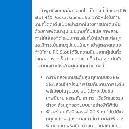
ถ้าพูดถึงเกมสล็อตออนไลน์ในยุคนี้ ชื่อของ PG
Slot หรือ Pocket Games Soft คือหนึ่งในค่าย
เกมที่โดดเด่นเป็นอย่างมากในวงการนักเดิมพัน
ด้วยการพัฒนารูปแบบเกมที่ทันสมัย ภาพสวย
การให้เสียงที่ดี ระบบการเล่นที่เข้าใจง่ายแต่สนุก
และมีการเข็นเกมรูปแบบใหม่ๆ เข้าสู่ตลาดเสมอ
ทำให้ค่าย PG Slot ได้รับความนิยมจากผู้เล่นทั่ว
โลกอย่างรวดเร็ว โดยทางค่ายก็ได้พกจุดเด่นที่น่า
ประทับใจมาเสิร์ฟถึงผู้เล่นทุกท่าน ดังนี้
กราฟิกสวยงามระดับสูง ทุกเกมของ PG
Slot ส่วนใหญ่จะมาพร้อมกับงานภาพระดับ
พรีเมียมในรูปแบบ 3D ไม่ว่าจะเป็นธีม
เทพนิยาย ผจญภัย อาหาร หรือวัฒนธรรม
ต่างๆ ล้วนถูกออกแบบมาอย่างพิถีพิถัน
ฟีเจอร์เกมที่สร้างสรรค์ PG Slot ไม่ได้มีแค่
หมุนแล้วรอลุ้นรางวัลเท่านั้น แต่ยังมีฟีเจอร์
พิเศษ เช่น ฟรีสปิน ตัวคูณ โบนัสเกมแบบ