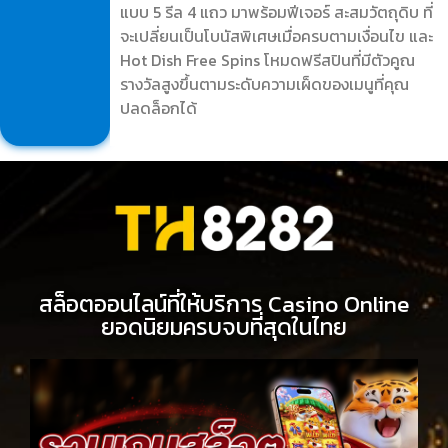
แบบ 5 รีล 4 แถว มาพร้อมฟีเจอร์ สะสมวัตถุดิบ ที่
จะเปลี่ยนเป็นโบนัสพิเศษเมื่อครบตามเงื่อนไข และ
Hot Dish Free Spins โหมดฟรีสปินที่มีตัวคูณ
รางวัลสูงขึ้นตามระดับความเผ็ดของเมนูที่คุณ
ปลดล็อกได้
สล็อตออนไลน์ที่ให้บริการ Casino Online
ยอดนิยมครบจบที่สุดในไทย