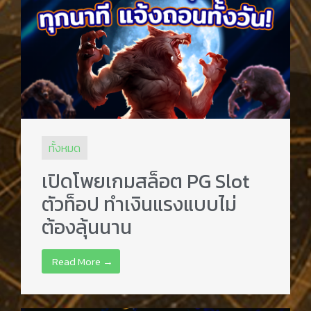
ทั้งหมด
เปิดโพยเกมสล็อต PG Slot
ตัวท็อป ทำเงินแรงแบบไม่
ต้องลุ้นนาน
Read More →