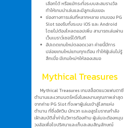
เลือกได้ หรือแม้กระทั่งระบบสะสมรางวัล
ทำให้เกมน่าเล่นและมีลูกเล่นเยอะ
ช่องทางการเล่นที่หลากหลาย เกมของ PG
Slot รองรับทั้งระบบ iOS และ Android
โดยไม่ต้องโหลดแอปเพิ่ม สามารถเล่นผ่าน
เว็บเบราว์เซอร์ได้ทันที
อัปเดตเกมใหม่ตลอดเวลา ค่ายนี้มีการ
ปล่อยเกมใหม่แทบทุกเดือน ทำให้ผู้เล่นไม่รู้
สึกเบื่อ มีเกมใหม่ๆให้ลองเสมอ
Mythical Treasures
Mythical Treasures เกมสล็อตแนวแฟนตาซี
ตำนานและเวทมนตร์หนึ่งในผลงานคุณภาพล่าสุด
จากค่าย PG Slot ที่จะพาผู้เล่นเข้าสู่โลกแห่ง
ตำนาน ที่ซึ่งอัศวิน นักเวท และอสูรโบราณกำลัง
เฝ้าสมบัติล้ำค่าในวิหารต้องห้าม ผู้เล่นจะต้องหมุน
วงล้อเพื่อไขปริศนาและเก็บสะสมสัญลักษณ์