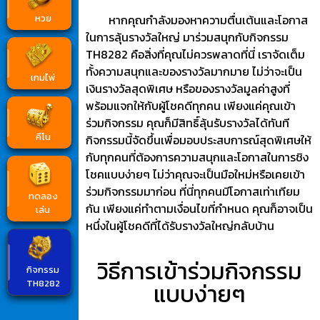
หากคุณกำลังมองหาความตื่นเต้นและโอกาส
หวย
ในการลุ้นรางวัลใหญ่ มาร่วมสนุกกับกิจกรรม
TH8282 คือสิ่งที่คุณไม่ควรพลาดที่นี่ เราจัดเต็ม
ทั้งความสนุกและของรางวัลมากมาย ไม่ว่าจะเป็น
เกมไพ่
เงินรางวัลสุดพิเศษ หรือของรางวัลมูลค่าสูงที่
พร้อมแจกให้กับผู้โชคดีทุกคน เพียงแค่คุณเข้า
ร่วมกิจกรรม คุณก็มีสิทธิ์ลุ้นรับรางวัลได้ทันที
คีโน
กิจกรรมนี้จัดขึ้นเพื่อมอบประสบการณ์สุดพิเศษให้
กับทุกคนที่ต้องการความสนุกและโอกาสในการชิง
โชคแบบง่ายๆ ไม่ว่าคุณจะเป็นมือใหม่หรือเคยเข้า
ร่วมกิจกรรมมาก่อน ที่นี่ทุกคนมีโอกาสเท่าเทียม
ทดลอง
กัน เพียงแค่ทำตามเงื่อนไขที่กำหนด คุณก็อาจเป็น
เล่น
หนึ่งในผู้โชคดีที่ได้รับรางวัลใหญ่กลับบ้าน
วิธีการเข้าร่วมกิจกรรม
กิจกรรม
TH8282
แบบง่ายๆ