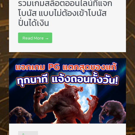
รวมเกมสล็อตออนไลน์ที่แจก
โบนัส แบบไม่ต้องเข้าโบนัส
ปั่นได้เงิน
Read More →