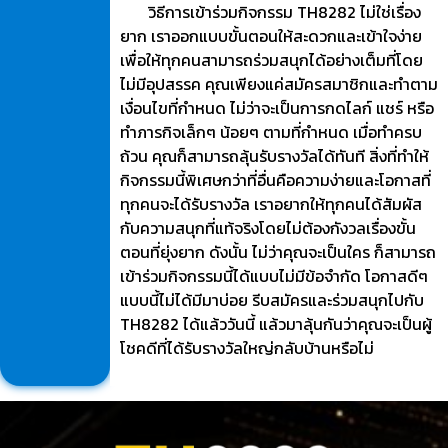
วิธีการเข้าร่วมกิจกรรม TH8282 ไม่ใช่เรื่อง
ยาก เราออกแบบขั้นตอนให้สะดวกและเข้าใจง่าย
เพื่อให้ทุกคนสามารถร่วมสนุกได้อย่างเต็มที่โดย
ไม่มีอุปสรรค คุณเพียงแค่สมัครสมาชิกและทำตาม
เงื่อนไขที่กำหนด ไม่ว่าจะเป็นการกดไลก์ แชร์ หรือ
ทำภารกิจเล็กๆ น้อยๆ ตามที่กำหนด เมื่อทำครบ
ถ้วน คุณก็สามารถลุ้นรับรางวัลได้ทันที สิ่งที่ทำให้
กิจกรรมนี้พิเศษกว่าที่อื่นคือความง่ายและโอกาสที่
ทุกคนจะได้รับรางวัล เราอยากให้ทุกคนได้สัมผัส
กับความสนุกที่แท้จริงโดยไม่ต้องกังวลเรื่องขั้น
ตอนที่ยุ่งยาก ดังนั้น ไม่ว่าคุณจะเป็นใคร ก็สามารถ
เข้าร่วมกิจกรรมนี้ได้แบบไม่มีข้อจำกัด โอกาสดีๆ
แบบนี้ไม่ได้มีมาบ่อย รีบสมัครและร่วมสนุกไปกับ
TH8282 ได้แล้ววันนี้ แล้วมาลุ้นกันว่าคุณจะเป็นผู้
โชคดีที่ได้รับรางวัลใหญ่กลับบ้านหรือไม่