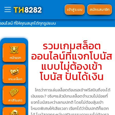
เข้าสู่ระบบ
สมัครสมาชิก
ี่ให้คุณสนุกได้ทุกรูปแบบ
รวมเกมสล็อต
ออนไลน์ที่แจกโบนัส
หน้าแรก
แบบไม่ต้องเข้า
โบนัส ปั่นได้เงิน
เกมสล็อต
ใครว่าการเล่นสล็อตต้องรอเข้าฟรีสปินถึงจะได้
เงินเยอะ? จริงๆแล้วมีเกมสล็อตจำนวนไม่น้อยที่
คาสิโนสด
แจกโบนัสระหว่างเกมปกติ โดยไม่ต้องลุ้นเข้า
โหมดพิเศษให้เสียเวลา เรียกได้ว่าปั่นปกติก็แตก
ได้ โบนัสออกระหว่างสปินธรรมดาแบบไม่ต้องรอ